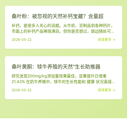
用，甚至有可能成为新一代的天然食品防腐剂！ 0 1. 五种
提取方式，哪种最强？ 研究分别用
桑叶粉：被忽视的天然补钙宝藏？含量超
补钙，是很多人关心的话题。从牛奶、豆制品到各种钙片，
市面上的补钙产品琳琅满目。但你是否想过，路边随处可见
的桑叶，竟可能是一种被低估的天然补钙食材？ 一项发表
2026-05-22
阅读更多 →
在《 食品工业科技 》上的研究，对桑叶粉中的钙含量和吸
收效果进行了系统分析。结果让人眼前一亮： 桑叶粉 不仅
钙含量超高，而且其钙质更容易被人体吸收利用 。 Part.0
1 桑叶粉的钙含量有多高？ 研究
桑叶黄酮：犊牛养殖的天然“生长助推器
研究发现200mg/kg添加量效果最佳，显著提升日增重
21.43% 在奶牛养殖中，犊牛的生长性能和 健康 状况直接
影响着牧场未来的经济效益。如何在绿色、环保的前提下，
2026-05-22
阅读更多 →
科学提高犊牛生长速度、增强