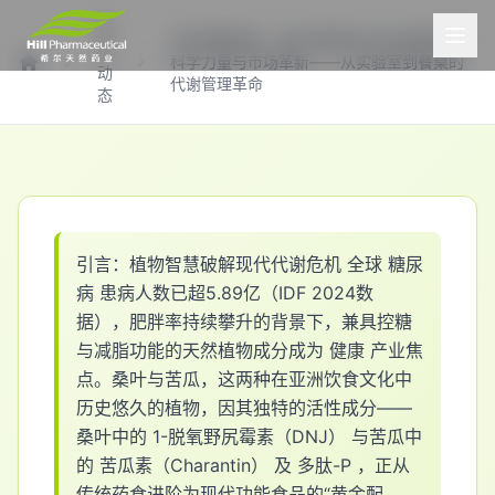
希
天然控糖双星：桑叶提取物与苦瓜提取物的
尔
科学力量与市场革新——从实验室到餐桌的
动
首页
代谢管理革命
态
引
言
：
植
物
智
慧
破
解
现
代
代
谢
危
机
全
球
糖
尿
病
患
病
人
数
已
超
5
.
8
9
亿
（
I
D
F
2
0
2
4
数
据
）
，
肥
胖
率
持
续
攀
升
的
背
景
下
，
兼
具
控
糖
与
减
脂
功
能
的
天
然
植
物
成
分
成
为
健
康
产
业
焦
点
。
桑
叶
与
苦
瓜
，
这
两
种
在
亚
洲
饮
食
文
化
中
历
史
悠
久
的
植
物
，
因
其
独
特
的
活
性
成
分
—
—
桑
叶
中
的
1
-
脱
氧
野
尻
霉
素
（
D
N
J
）
与
苦
瓜
中
的
苦
瓜
素
（
C
h
a
r
a
n
t
i
n
）
及
多
肽
-
P
，
正
从
传
统
药
食
进
阶
为
现
代
功
能
食
品
的
“
黄
金
配