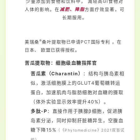
少量添加到食物和饮料中， 减轻高GI食物对
人体的影响。
在
减肥、降脂
方面疗效显著，可
长期服用。
®
美瑞桑
桑叶提取物已申请PCT国际专利 ，在
日本、 欧盟已获得授权。
苦瓜提取物：细胞级血糖指挥官
苦瓜素（Charantin）
：结构与胰岛素相
似，激活细胞膜上的GLUT4葡萄糖转运
蛋白，加速肌肉与脂肪细胞对血糖的摄取
（体外实验显示效率提升40%）。
多肽-P
：直接作用于胰腺β细胞，促进胰
岛素分泌，同时抑制肝脏糖异生，空腹血
糖下降15%
（《Phytomedicine》2021双盲试
。
验）