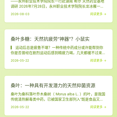
——永州职业技术学院院长一行赴湖南 希尔 天然药业基地
调研 2026年7月28日，永州职业技术学院院长龙冰雁一行
赴 湖南 希尔 天然药业有限公司 桑叶种植基地，就桑叶基地
2026-08-03
阅读更多 →
套种合作开展专题调研。公司管理层热情接待并陪同考察。
调研组深入东安桑叶种植基地，实地察看了桑树选育、生长
情况及土地资源利用现状，重点围绕桑叶与中药材、经济作
物的套种模式进行了探讨交流。
桑叶多糖：天然抗疲劳“神器”？小鼠实
▎ 运动后总是疲惫不堪？一种传统中药成分或许能帮到你
你是否曾经在剧烈运动后感到精疲力竭，几天都缓不过来？
或者在忙碌的工作生活中，总觉得身体被掏空？如果是这
2026-05-22
阅读更多 →
样，一项关于桑叶多糖的最新研究可能会给你带来惊喜。
01. 什么是桑叶多糖？ 桑叶，这个我们熟悉的蚕宝宝的食
物，在我国已有5000多年的栽植历史。它不仅是蚕的美
食，更是传统医药中的珍贵药材。桑叶富
桑叶：一种具有开发潜力的天然抑菌资源
桑叶为桑科落叶乔木桑树（ Morus alba L. ）的叶，是我国
传统清热解毒类中药，已被国家卫生部列入“既是食品又是
药品”资源名单。近年来，围绕桑叶药理作用的研究日益增
2026-05-22
阅读更多 →
多，其在抑菌方面的潜力备受关注。 科研人员对桑叶提取
物进行了深入研究，发现它对多种常见病菌有显著的抑制作