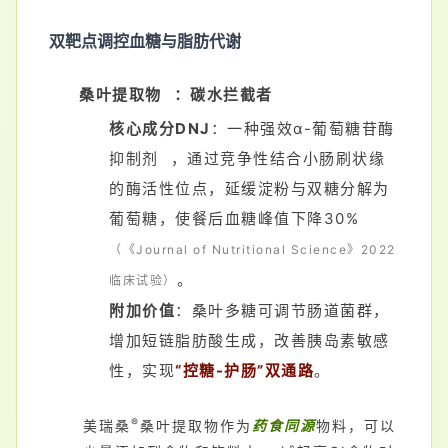
双靶点调控血糖与脂肪代谢
桑叶提取物
：碳水拦截者
核心成分DNJ
：一种强效
α-葡萄糖苷酶
抑制剂
，通过竞争性结合小肠刷状缘
的酶活性位点，延缓淀粉与双糖分解为
葡萄糖，使餐后血糖峰值下降30%
（《Journal of Nutritional Science》2022
。
临床试验）
附加价值
：桑叶多糖可调节肠道菌群，
增加短链脂肪酸生成，改善胰岛素敏感
性，实现
“控糖-护肠”双通路
。
®
美瑞桑
桑叶提取物
作为
药食同源
物料
，可以