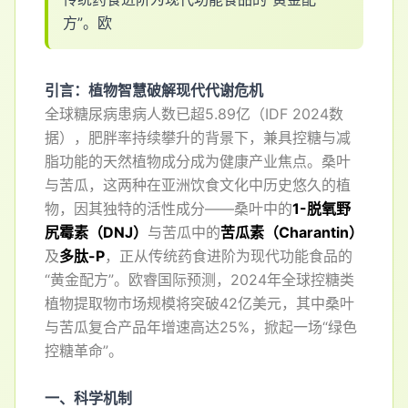
方
”
。
欧
引言：植物智慧破解现代代谢危机
全球
糖尿病
患病人数已超5.89亿（IDF 2024数
据），肥胖率持续攀升的背景下，兼具控糖与减
脂功能的天然植物成分成为
健康
产业焦点。桑叶
与苦瓜，这两种在亚洲饮食文化中历史悠久的植
物，因其独特的活性成分——桑叶中的
1-脱氧野
尻霉素（DNJ）
与苦瓜中的
苦瓜素（Charantin）
及
多肽-P
，正从传统药食进阶为现代功能食品的
“黄金配方”。欧睿国际预测，2024年全球控糖类
植物提取物市场规模将突破42亿美元，其中桑叶
与苦瓜复合产品年增速高达25%，掀起一场“绿色
控糖革命”。
一、科学机制