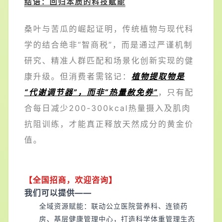
结语：回归本质的科技赋能
桑叶与苦瓜的崛起证明，传统植物与现代科
学的结合绝非“智商税”，而是通过严谨机制
研究、精准人群匹配和场景化创新实现的健
康升级。但消费者需铭记：
植物提取物是
“代谢调节器”，而非“热量赦免券”
，只有配
合每日减少200-300kcal热量摄入及肌肉
抗阻训练，才能真正释放天然成分的黄金价
值。
【全国招商，欢迎咨询】
我们可以提供——
全域资源赋能：联动公立医院营养科、连锁药
房、基层健康管理中心，打造科学体重管理生态