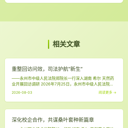
相关文章
重整回访问效，司法护航“新生”
——永州市中级人民法院郑院长一行深入湖南 希尔 天然药
业开展回访调研 2026年7月25日，永州市中级人民法院副
院长郑江云率队莅临 湖南 希尔 天然药业有限公司 （以下简
2026-08-03
阅读更多 →
称“希尔药业”），就企业重整成功后的经营发展情况开展专
题回访，召开座谈交流会、深入车间调研生产情况。公司管
理层及管理人代表热情接待并参加座谈。 调研座谈，共话
重整“后半篇文章” 座谈会上
深化校企合作，共谋桑叶套种新篇章