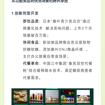
从功能食品到快消场景的跨界渗透
1.创新剂型开发
即饮品类
：日本“桑叶青汁苦瓜饮”通过
微囊化技术
解决苦味问题，上市3个月
销量破百万瓶；
休闲食品
：新加坡品牌推出苦瓜提取物
控糖软糖，添加桑叶DNJ
微晶纤维
，
主打办公族餐后零食场景；
代餐革命
：中国江中集团“桑苦双控代餐
粉”结合缓释碳水技术，满足
糖尿病
患者
代餐需求。