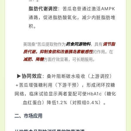
脂肪代谢调控
：苦瓜皂苷通过激活AMPK
通路，促进脂肪酸氧化，减少内脏脂肪堆
积。
美瑞桑
苦瓜提取物作为
药食同源物料
，具有
调节脂
®
质代谢，抑制食欲和改善胰岛素敏感性
的作用。在
减肥、降糖
方面疗效显著，可长期服用。
▶协同效应
：桑叶阻断碳水吸收（上游调控）
+苦瓜增强糖利用（下游干预），形成闭环控糖
网络，临床试验显示两者复配可使HbA1c（糖化
血红蛋白）降低1.2%（对照组0.4%）。
二、市场应用