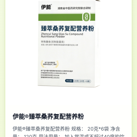
伊能®臻萃桑荞复配营养粉
伊能®臻萃桑荞复配营养粉 规格： 20克*6袋 净含
量： 120克 用法用量： 加入常温或不超过40度的饮