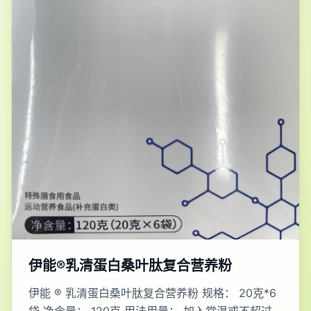
伊能®乳清蛋白桑叶肽复合营养粉
伊能 ® 乳清蛋白桑叶肽复合营养粉 规格： 20克*6