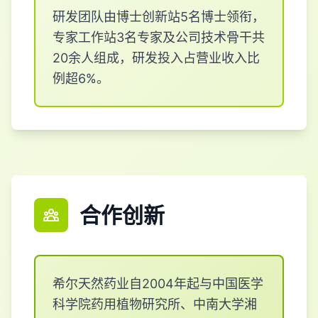
研发团队由博士创新站5名博士领衔，
专家工作站3名专家及公司技术骨干共
20余人组成，研发投入占营业收入比
例超6%。
合作创新
希尔天然药业自2004年起与中国医学
科学院药用植物研究所、中南大学湘