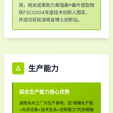
用，相关成果助力美瑞桑®桑叶提取物
获FSCI2024年度技术创新入围奖，
并成功获批湖南省博士创新站。
生产能力
综合生产能力核心优势
湖南永州工厂为生产基地，是"规模化产能
+先进设备+技术生态+创新能力"的多维融