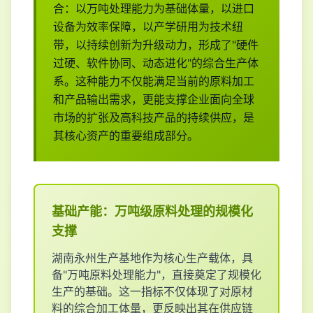
合：以万吨处理能力为基础体量，以进口
设备为效率保障，以产学研用为技术纽
带，以持续创新为升级动力，形成了"硬件
过硬、软件协同、动态进化"的综合生产体
系。这种能力不仅能满足当前的原料加工
和产品输出需求，更能支撑企业面向全球
市场的扩张及高科技产品的持续供应，是
其核心资产的重要组成部分。
基础产能：万吨级原料处理的规模化
支撑
湖南永州生产基地作为核心生产载体，具
备"万吨原料处理能力"，直接奠定了规模化
生产的基础。这一指标不仅体现了对原材
料的综合加工体量，更反映出其在供应链