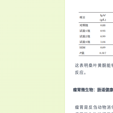
这表明桑叶黄酮能
反应。
瘤胃微生物：肠道健康
瘤胃是反刍动物消