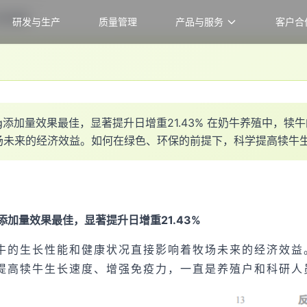
助推器”
研发与生产
质量管理
产品与服务
客户合
g
添
加
量
效
果
最
佳
，
显
著
提
升
日
增
重
2
1
.
4
3
%
在
奶
牛
养
殖
中
，
犊
牛
场
未
来
的
经
济
效
益
。
如
何
在
绿
色
、
环
保
的
前
提
下
，
科
学
提
高
犊
牛
g添加量效果最佳，显著提升日增重21.43%
牛的生长性能和
健康
状况直接影响着牧场未来的经济效益
提高犊牛生长速度、增强免疫力，一直是养殖户和科研人