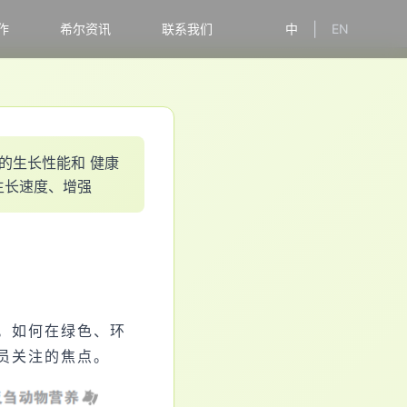
|
作
希尔资讯
联系我们
中
EN
的
生
长
性
能
和
健
康
生
长
速
度
、
增
强
。如何在绿色、环
员关注的焦点。