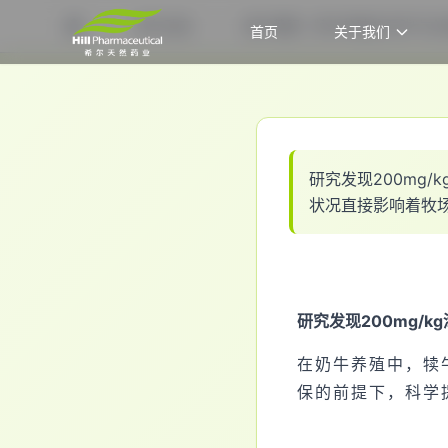
希尔动态
桑叶黄酮：犊牛养殖的天然“生长
首页
关于我们
首页
研
究
发
现
2
0
0
m
g
/
k
状
况
直
接
影
响
着
牧
研究发现200mg/k
在奶牛养殖中，犊
保的前提下，科学