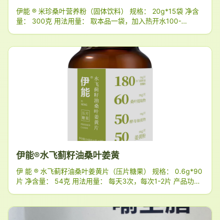
伊能 ® 米珍桑叶营养粉（固体饮料） 规格： 20g*15袋 净含
量： 300克 用法用量： 取本品一袋，加入热开水100-
150ml，摇匀即可用 产品功能： 控糖、代餐 适宜人群： 1.高
血糖人群；2.减肥人群；3.代餐人群 不适宜人群： 孕妇、哺
乳期妇女及14周岁以下儿童及对本品过敏者 配料表： 熟化大
米粉、大枣粉、大米蛋白粉、山药粉、即食米糠、桑叶提取物
每2袋含桑叶提取物500mg 本品中桑
伊能®水飞蓟籽油桑叶姜黄
伊 能 ® 水飞蓟籽油桑叶姜黄片（压片糖果） 规格： 0.6g*90
片 净含量： 54克 用法用量： 每天3次，每次1-2片 产品功
能： 护肝、解酒 适宜人群： 1.饮酒人群；2.熬夜人群；3.肥
胖人群；4.慢病人群 不适宜人群： 孕妇、哺乳期妇女及16周
岁以下儿童及对本品过敏者 配料表： 山梨糖醇、水飞蓟籽油