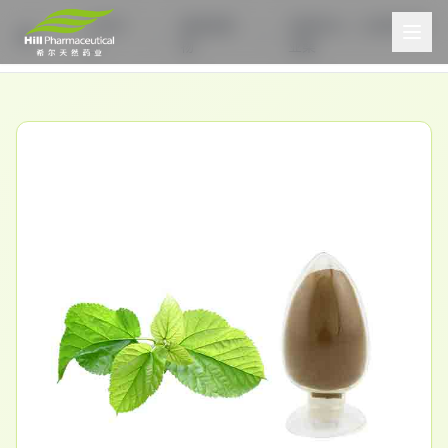
产品中
植物提取
选择DNJ，认准希尔药
心
物
业桑
首页