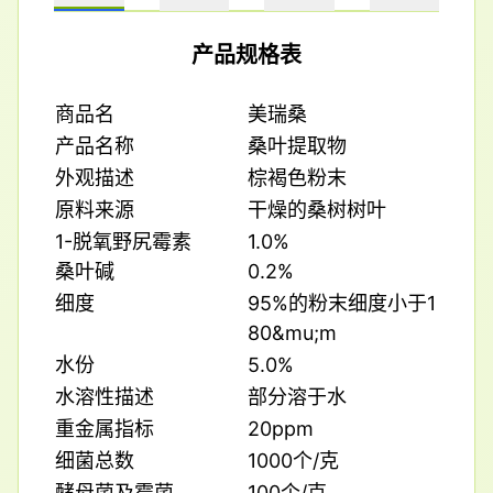
产品规格表
商品名
美瑞桑
产品名称
桑叶提取物
外观描述
棕褐色粉末
原料来源
干燥的桑树树叶
1-脱氧野尻霉素
1.0%
桑叶碱
0.2%
细度
95%的粉末细度小于1
80&mu;m
水份
5.0%
水溶性描述
部分溶于水
重金属指标
20ppm
细菌总数
1000个/克
酵母菌及霉菌
100个/克