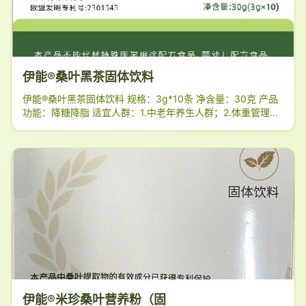
伊能®桑叶黑茶固体饮料
伊能®桑叶黑茶固体饮料 规格：3g*10条 净含量：30克 产品
功能：降糖降脂 适宜人群：1.中老年养生人群；2.体重管理人
群；3.关注血糖健康者；4.高糖/高碳水饮食者 配料表：低聚
异麦芽糖、桑叶
伊能®米珍桑叶营养粉（固