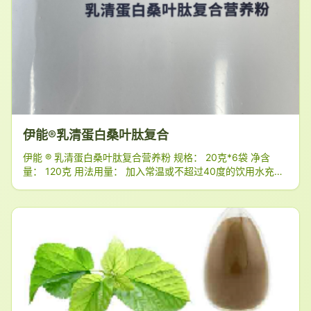
微囊粉（水飞蓟籽油、葡萄糖浆、酪蛋白酸钠、抗坏血酸钠、
磷脂、单，双甘油脂肪酸脂
伊能®乳清蛋白桑叶肽复合
伊能 ® 乳清蛋白桑叶肽复合营养粉 规格： 20克*6袋 净含
量： 120克 用法用量： 加入常温或不超过40度的饮用水充分
搅拌均匀即可饮用；建议2-3袋/天 产品功能： 运动营养食品
（补充蛋白类） 适