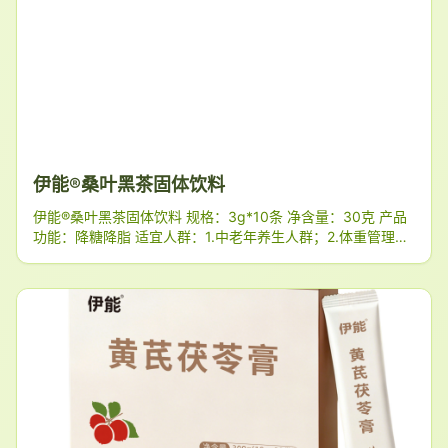
伊能®桑叶黑茶固体饮料
伊能®桑叶黑茶固体饮料 规格：3g*10条 净含量：30克 产品
功能：降糖降脂 适宜人群：1.中老年养生人群；2.体重管理人
群；3.关注血糖健康者；4.高糖/高碳水饮食者 配料表：低聚
异麦芽糖、桑叶