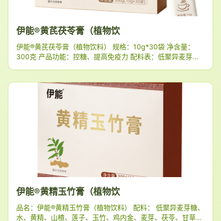
伊能®黄芪茯苓膏（植物饮
伊能®黄芪茯苓膏（植物饮料） 规格：10g*30袋 净含量：
300克 产品功能：控糖、提高免疫力 配料表：低聚异麦芽
糖、水、黄芪、桑叶、麦冬、薏苡仁、决明子、山楂、茯苓、
枳棋子（枳椇子）、
伊能®黄精玉竹膏（植物饮
品名：伊能®黄精玉竹膏（植物饮料） 配料： 低聚异麦芽糖、
水、黄精、山楂、莲子、玉竹、鸡内金、麦芽、茯苓、甘草、