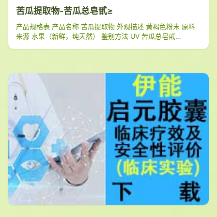
苦瓜提取物-苦瓜总皂甙≥
产品规格表 产品名称 苦瓜提取物 外观描述 黄褐色粉末 原料
来源 水果（新鲜，纯天然） 鉴别方法 UV 苦瓜总皂甙
ge;1.5% 细度 ge;95%的粉末细度小于180mu;m 水溶性描述
部分溶于水 湿度 le;6.0% 重金