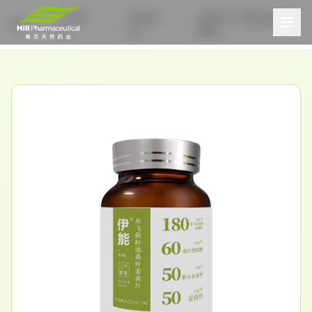
产品中
其他食
伊能®水飞蓟籽油桑叶
心
品
姜黄
首页