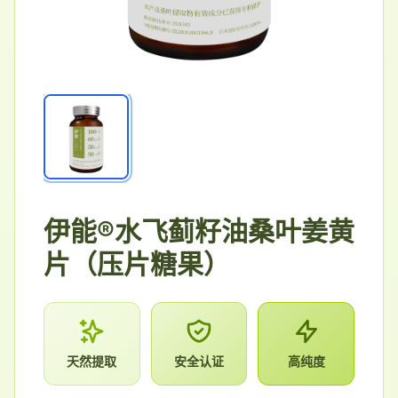
伊能®水飞蓟籽油桑叶姜黄
片（压片糖果）
天然提取
安全认证
高纯度