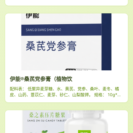
罗汉果甜苷、山梨酸钾。 规格： 10g*30袋 净含量： 300克
用法用量：
伊能®桑芪党参膏（植物饮
配料表： 低聚异麦芽糖、水、黄芪、党参、桑叶、麦冬、橘
皮、山药、薏苡仁、麦芽、砂仁、山梨酸钾。 规格： 10g*30
袋 净含量： 300克 用法用量： 取本品一袋溶于温开水饮用。
储藏条件：