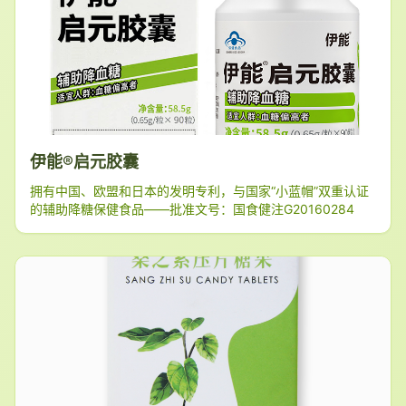
磷脂、单，双甘油脂肪酸脂
伊能®启元胶囊
拥有中国、欧盟和日本的发明专利，与国家“小蓝帽”双重认证
的辅助降糖保健食品——批准文号：国食健注G20160284