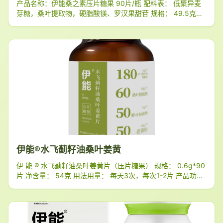
产品名称：伊能桑之素压片糖果 90片/瓶 配料表： 低聚异麦
芽糖，桑叶提取物，硬脂酸镁、罗汉果甜苷 规格： 49.5克
（0.55克/片*90片） 保质期： 24个月 贮存条件： 请置于阴
凉干燥处保存，保持
伊能®水飞蓟籽油桑叶姜黄
伊 能 ® 水飞蓟籽油桑叶姜黄片（压片糖果） 规格： 0.6g*90
片 净含量： 54克 用法用量： 每天3次，每次1-2片 产品功
能： 护肝、解酒 适宜人群： 1.饮酒人群；2.熬夜人群；3.肥
胖人群；4.慢病人群 不适宜人群： 孕妇、哺乳期妇女及16周
岁以下儿童及对本品过敏者 配料表： 山梨糖醇、水飞蓟籽油
微囊粉（水飞蓟籽油、葡萄糖浆、酪蛋白酸钠、抗坏血酸钠、