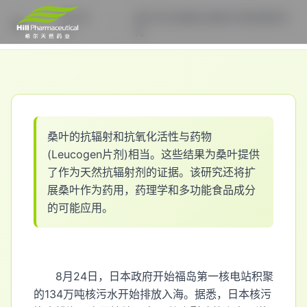
希尔资
桑叶DNJ抗辐射功能和作用机理的研
讯
究
首页
桑
叶
的
抗
辐
射
和
抗
氧
化
活
性
与
药
物
(
L
e
u
c
o
g
e
n
片
剂
)
相
当
。
这
些
结
果
为
桑
叶
提
供
了
作
为
天
然
抗
辐
射
剂
的
证
据
。
该
研
究
还
将
扩
展
桑
叶
作
为
药
用
，
药
理
学
和
多
功
能
食
品
成
分
的
可
能
应
用
。
8月24日，日本政府开始福岛第一核电站积聚
的134万吨核污水开始排放入海。据悉，日本核污