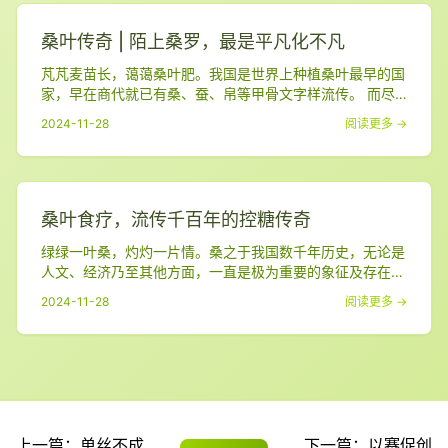
桑叶传奇 | 陌上桑罗，最是平凡化不凡
芃芃麦苗长，蔼蔼桑叶肥。我国是世界上种植桑叶最早的国
家，早在商代就已有桑、蚕、帛等甲骨文字样流传。 而尽
管只是一抹单薄的绿，桑叶对中华文明的推进作用，着实是
2024-11-28
阅读更多 →
精彩而厚重的一
桑叶食疗，流传千百年的控糖传奇
绿绿一叶桑，灼灼一片情。桑之于我国数千年历史，无论是
人文、经济乃至其他方面，一直是极为重要的象征及存在。
比如说描述昔日农业社会繁忙的“ 桑稼 ”，或者是表示游子
2024-11-28
阅读更多 →
远行、不忘乡
上一篇：
单丝不成
下一篇：
以赛促创