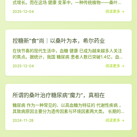
式增长。而在这场 健康 变革中，一种传统植物——桑叶，
正以全新姿态进入大众视野，成为功能性食品领域备受瞩目
2025-12-04
阅读更多 →
的新星。 低GI市场 健康饮食的下一个风口 GI（血糖生成指
数）是衡量食物引起血糖升高程度的指标。 低GI食品因其
缓慢释放糖分的特点，成为 糖尿病 患者、健身人士和体重
管理群体 的理想选择。 据市场研
控糖新“食”尚｜以桑叶为本，希尔药业
在快节奏的现代生活中，血糖 健康 已成为越来越多人关注
的焦点。据统计，我国 糖尿病 患者人数已突破1.4亿，血糖
管理迫在眉睫。而作为日常饮食中的重要一环，“低GI食品”
2025-12-04
阅读更多 →
正逐渐走进大众视野，成为控糖人士的新选择。 湖南 希尔
天然药业有限公司，自1996年成立以来，始终 立足植物提
取，深耕天然 健康 领域 ，以桑叶、苦瓜等天然植物为核
心，打造了一系列科学控糖的功
所谓的桑叶治疗糖尿病“魔力”，真相在
糖尿病 作为一种常见的、以高血糖为特征的 代谢性疾病 ，
其致病原因主要分为遗传因素与环境因素两大类。 长期的
高血糖水平，不仅削弱了机体的防御抵抗能力， 更给眼、
2024-11-28
阅读更多 →
肾、心脏、血管、