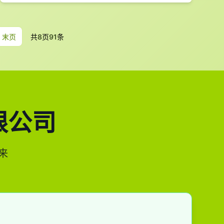
末页
共
8
页
91
条
限公司
来