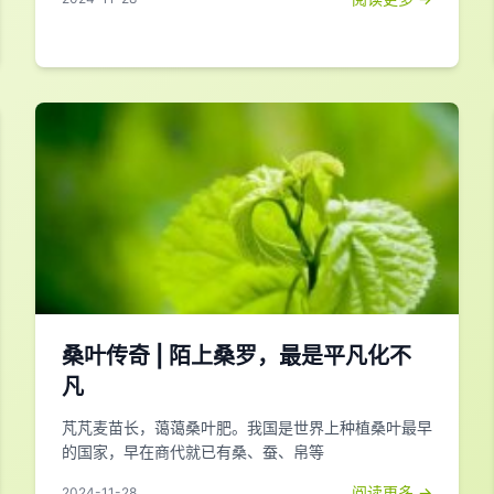
桑叶传奇 | 陌上桑罗，最是平凡化不
凡
芃芃麦苗长，蔼蔼桑叶肥。我国是世界上种植桑叶最早
的国家，早在商代就已有桑、蚕、帛等
阅读更多 →
2024-11-28