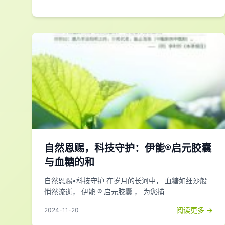
自然恩赐，科技守护：伊能®启元胶囊
与血糖的和
自然恩赐•科技守护 在岁月的长河中， 血糖如细沙般
悄然流逝， 伊能 ® 启元胶囊 ， 为您捕
阅读更多 →
2024-11-20