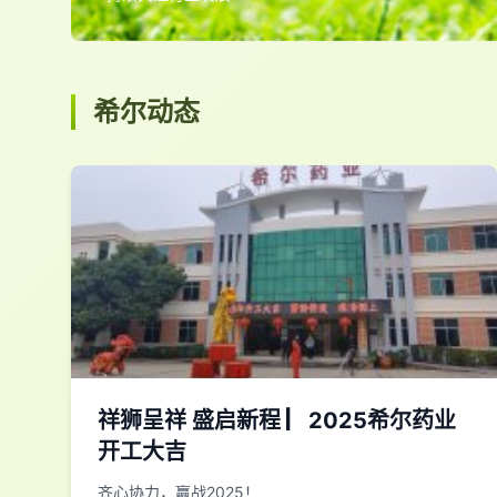
希尔动态
祥狮呈祥 盛启新程 ▏2025希尔药业
开工大吉
齐心协力，赢战2025！