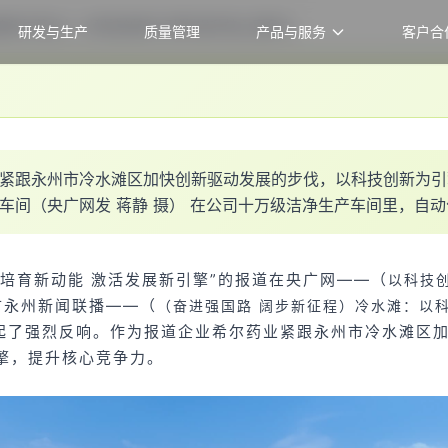
希尔药业 ▏以科技创新为引擎 提升核心竞争力
研发与生产
质量管理
产品与服务
客户合
紧
跟
永
州
市
冷
水
滩
区
加
快
创
新
驱
动
发
展
的
步
伐
，
以
科
技
创
新
为
引
车
间
（
央
广
网
发
蒋
静
摄
）
在
公
司
十
万
级
洁
净
生
产
车
间
里
，
自
动
新培育新动能 激活发展新引擎”的报道在央广网——
（
以科技
市永州新闻联播——
（
（奋进强国路 阔步新征程）冷水滩：以科
起了强烈反响。
作为报道企业希尔药业紧跟永州市冷水滩区
擎，提升核心竞争力。