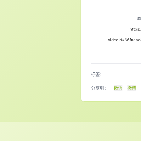
原
https
videoId=66faaa
标签：
分享到：
微信
微博