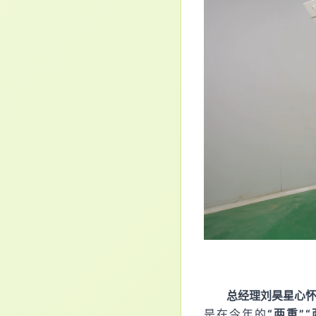
总经理刘昊星心
是在今年的
“两重”“