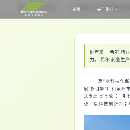
希尔资讯
央广网和永州市新闻联播联合报道
首页
关于我们
首页
近
年
来
，
希
尔
药
业
力
。
希
尔
药
业
生
产
一篇“以科技创
）
和永州
展“新引擎”
） 引
活发展“新引擎”
伐，以科技创新为引