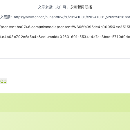
文章来源：央广网 、
永州新闻联播
文链接：
https://www.cnr.cn/hunan/flxw/dj/20241001/t20241001_526925626.sh
://content.hn0746.com/mixmedia/content/WS66fa995de4b0005f4ec3515f
d4e4b03c702e6a5a4c&columnId=02631601-5534-4a7a-8bcc-5710d0dc
QQ