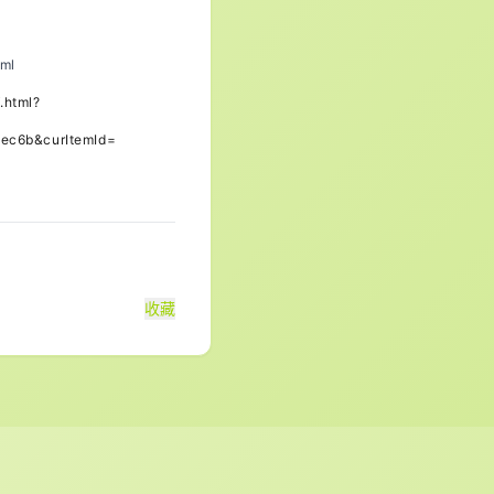
tml
.html?
ec6b&curItemId=
收藏