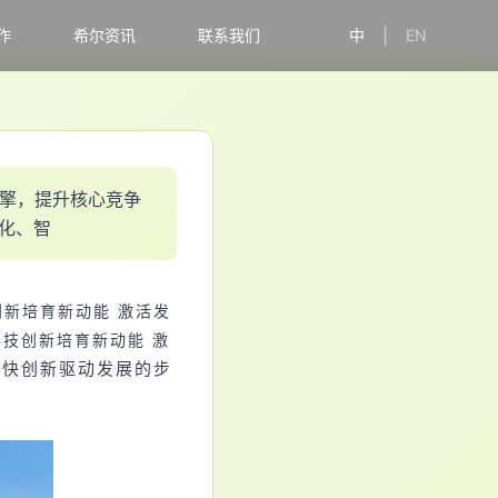
|
作
希尔资讯
联系我们
中
EN
擎
，
提
升
核
心
竞
争
化
、
智
创新培育新动能 激活发
技创新培育新动能 激
加快创新驱动发展的步