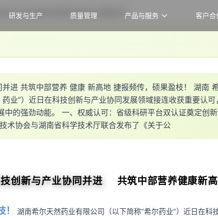
研双认证 并担纲中部营养创新平台理事单位
研发与生产
质量管理
产品与服务
客户合
同
并
进
共
筑
中
部
营
养
健
康
新
高
地
捷
报
频
传
，
硕
果
盈
枝
！
湖
南
药
业
”
）
近
日
在
科
技
创
新
与
产
业
协
同
发
展
领
域
接
连
收
获
重
要
认
可
展
中
的
强
劲
动
能
。
一
、
权
威
认
可
：
省
级
科
研
平
台
双
认
证
奠
定
创
新
技
术
协
会
与
湖
南
省
科
学
技
术
厅
联
合
发
布
了
《
关
于
公
科技创新与产业协同并进
共筑中部营养
健康
新高
枝！
湖南
希尔
天然药业有限公司（以下简称“
希尔
药业”）近日在科