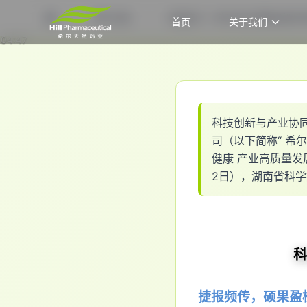
希尔动态
双喜临门！希尔药业荣膺省级科
首页
关于我们
首页
04:47
科
技
创
新
与
产
业
协
司
（
以
下
简
称
“
希
尔
健
康
产
业
高
质
量
发
2
日
）
，
湖
南
省
科
学
捷报频传，硕果盈