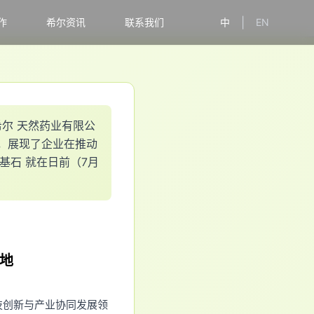
|
作
希尔资讯
联系我们
中
EN
希
尔
天
然
药
业
有
限
公
，
展
现
了
企
业
在
推
动
基
石
就
在
日
前
（
7
月
地
技创新与产业协同发展领