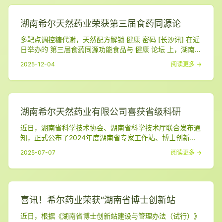
上， 湖南 希尔 天然药业有限公司 双喜临门：公司核心产品
伊能 启元胶囊 入选 健康中国
湖南希尔天然药业荣获第三届食药同源论
多靶点调控糖代谢，天然配方解锁 健康 密码 [长沙讯] 在近
日举办的 第三届食药同源功能食品与 健康 论坛 上，湖南
希尔 天然药业有限公司研发的 “ 伊能 启元牌复合植物粉” 凭
2025-12-04
阅读更多 →
借其创新性与显著功效，荣获本次论坛 “技术创新奖” 。这
一奖项标志着 希尔 天然药业在食药同源健康产品研发领域
取得重大突破，也为 糖尿病 天然干预方案提供了新的科学
路径。 奖项背景：权威
湖南希尔天然药业有限公司喜获省级科研
近日，湖南省科学技术协会、湖南省科学技术厅联合发布通
知，正式公布了2024年度湖南省专家工作站、博士创新站
考核结果及2025年认定名单。湖南 希尔 天然药业有限公司
2025-07-07
阅读更多 →
在本次评选中表现优异，成功通过2025年“湖南省专家工作
站”认定，同时其“湖南省博士创新站”在2024年度考核中获
评“合格”等级！ 这一重要成果标志着湖南 希尔 天然药业有
限公司在科技创新平台建设、高
喜讯！希尔药业荣获“湖南省博士创新站
近日，根据《湖南省博士创新站建设与管理办法（试行）》