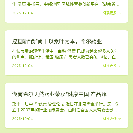
生 健康 委指导，中部地区·区域性营养创新平台（湖南省国
民营养创新联合会）主办的 2025年湖南省世界 糖尿病 日
2025-12-04
阅读更多 →
主题宣传活动 在此圆满举行。作为活动的协办单位之一，
湖南 希尔 天然药业有限公司 与各界力量携手，围绕 “ 糖尿
病 与幸福感——三减三健筑基石，幸福生活稳控糖” 这一主
题，共同为湖湘大地的 健康
控糖新“食”尚｜以桑叶为本，希尔药业
在快节奏的现代生活中，血糖 健康 已成为越来越多人关注
的焦点。据统计，我国 糖尿病 患者人数已突破1.4亿，血糖
管理迫在眉睫。而作为日常饮食中的重要一环，“低GI食品”
2025-12-04
阅读更多 →
正逐渐走进大众视野，成为控糖人士的新选择。 湖南 希尔
天然药业有限公司，自1996年成立以来，始终 立足植物提
取，深耕天然 健康 领域 ，以桑叶、苦瓜等天然植物为核
心，打造了一系列科学控糖的功
湖南希尔天然药业荣获“健康中国 产品甄
第十一届中华 健康 管理论坛 近日在北京隆重举行。这一创
立于2007年的行业顶级盛会，由时任全国人大常委会副委
员长 周铁农 题写会名，十届全国人大常委会副委员长 顾秀
2025-12-04
阅读更多 →
莲 担任名誉主席， 王陇德 院士担任创始主席，是我国 健康
管理领域最具权威性和影响力的品牌活动。 在本届论坛