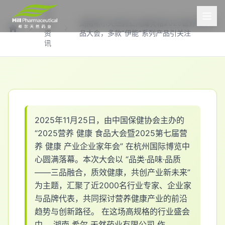
希
尔
湖南希尔天然药业闪耀亮相2025营养健康食
资
品大会，多款“伊能”系列产品引关注
首页
讯
2
0
2
5
年
1
1
月
2
5
日
，
由
中
国
保
健
协
会
主
办
的
“
2
0
2
5
营
养
健
康
食
品
大
会
暨
2
0
2
5
第
七
届
营
养
健
康
产
业
企
业
家
年
会
”
在
杭
州
国
际
博
览
中
心
圆
满
落
幕
。
本
次
大
会
以
“
品
类
·
品
味
·
品
质
—
—
三
品
融
合
，
质
效
健
康
，
共
创
产
业
新
未
来
”
为
主
题
，
汇
聚
了
近
2
0
0
0
名
行
业
专
家
、
企
业
家
与
品
牌
代
表
，
共
同
探
讨
营
养
健
康
产
业
的
前
沿
趋
势
与
创
新
路
径
。
在
这
场
高
规
格
的
行
业
盛
会
中
，
湖
南
希
尔
天
然
药
业
有
限
公
司
作